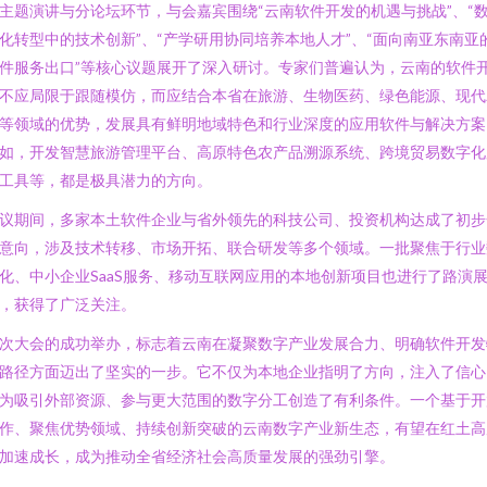
主题演讲与分论坛环节，与会嘉宾围绕“云南软件开发的机遇与挑战”、“
化转型中的技术创新”、“产学研用协同培养本地人才”、“面向南亚东南亚
件服务出口”等核心议题展开了深入研讨。专家们普遍认为，云南的软件
不应局限于跟随模仿，而应结合本省在旅游、生物医药、绿色能源、现代
等领域的优势，发展具有鲜明地域特色和行业深度的应用软件与解决方案
如，开发智慧旅游管理平台、高原特色农产品溯源系统、跨境贸易数字化
工具等，都是极具潜力的方向。
议期间，多家本土软件企业与省外领先的科技公司、投资机构达成了初步
意向，涉及技术转移、市场开拓、联合研发等多个领域。一批聚焦于行业
化、中小企业SaaS服务、移动互联网应用的本地创新项目也进行了路演
，获得了广泛关注。
次大会的成功举办，标志着云南在凝聚数字产业发展合力、明确软件开发
路径方面迈出了坚实的一步。它不仅为本地企业指明了方向，注入了信心
为吸引外部资源、参与更大范围的数字分工创造了有利条件。一个基于开
作、聚焦优势领域、持续创新突破的云南数字产业新生态，有望在红土高
加速成长，成为推动全省经济社会高质量发展的强劲引擎。