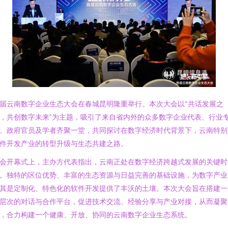
届云南数字企业生态大会在春城昆明隆重举行。本次大会以“共话发展之
，共创数字未来”为主题，吸引了来自省内外的众多数字企业代表、行业
、政府官员及学者齐聚一堂，共同探讨在数字经济时代背景下，云南特别
件开发产业的转型升级与生态共建之路。
会开幕式上，主办方代表指出，云南正处在数字经济跨越式发展的关键时
。独特的区位优势、丰富的生态资源与日益完善的基础设施，为数字产业
其是定制化、特色化的软件开发提供了丰沃的土壤。本次大会旨在搭建一
层次的对话与合作平台，促进技术交流、经验分享与产业对接，从而凝聚
，合力构建一个健康、开放、协同的云南数字企业生态系统。